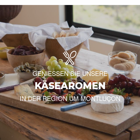
GENIESSEN SIE UNSERE
KÄSEAROMEN
IN DER REGION UM MONTLUÇON