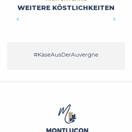
WEITERE KÖSTLICHKEITEN
DIE MAROTTE
MEHR ERFAHREN
#KäseAusDerAuvergne