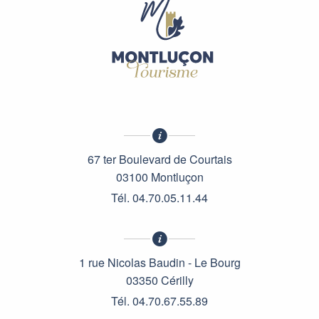
Hôtel-Restaurant L'Auberge de Magnette
The Originals Boutique Hôtel de l'Univers
Hôtel Kyriad
Hôtel-Restaurant des Bourbons
Comfort Hôtel
Hôtel-Restaurant Au Coeur de Meaulne
Hôtel-Restaurant Campanile
Hôtel-Restaurant Jardin Délice
Hôtel-Restaurant Le Lichou
67 ter Boulevard de Courtais
03100 Montluçon
Tél. 04.70.05.11.44
1 rue Nicolas Baudin - Le Bourg
03350 Cérilly
Tél. 04.70.67.55.89