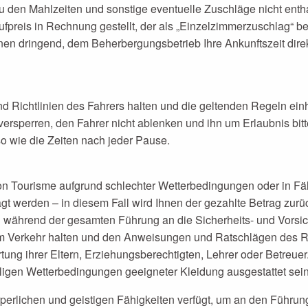
 zu den Mahlzeiten und sonstige eventuelle Zuschläge nicht ent
fpreis in Rechnung gestellt, der als „Einzelzimmerzuschlag“ be
en dringend, dem Beherbergungsbetrieb Ihre Ankunftszeit direkt
 Richtlinien des Fahrers halten und die geltenden Regeln einh
ersperren, den Fahrer nicht ablenken und ihn um Erlaubnis bitt
o wie die Zeiten nach jeder Pause.
n Tourisme aufgrund schlechter Wetterbedingungen oder in Fäl
werden – in diesem Fall wird Ihnen der gezahlte Betrag zurück
 während der gesamten Führung an die Sicherheits- und Vorsi
erkehr halten und den Anweisungen und Ratschlägen des Reis
ortung ihrer Eltern, Erziehungsberechtigten, Lehrer oder Betreu
ligen Wetterbedingungen geeigneter Kleidung ausgestattet sein
rperlichen und geistigen Fähigkeiten verfügt, um an den Führu