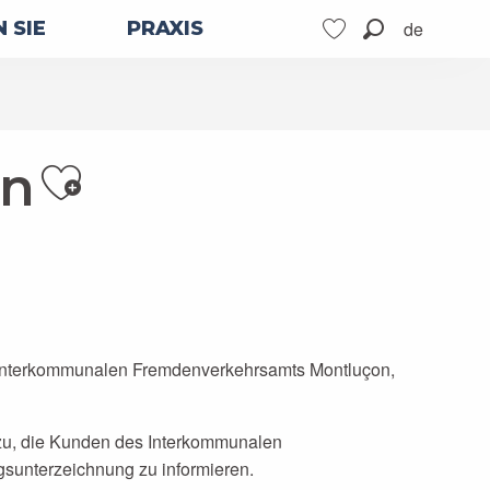
de
 SIE
PRAXIS
Suche
Voir les favoris
en
Ajouter aux favor
nterkommunalen Fremdenverkehrsamts Montluçon,
zu, die Kunden des Interkommunalen
sunterzeichnung zu informieren.