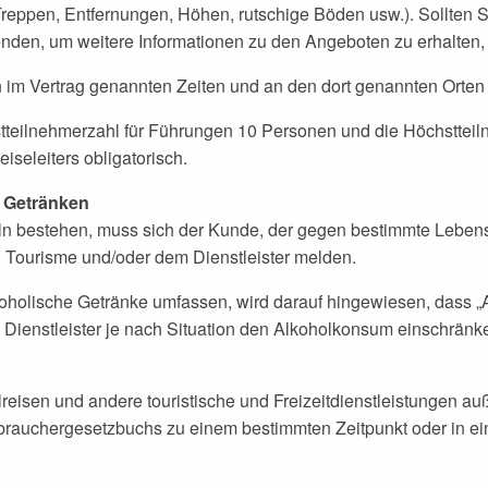
reppen, Entfernungen, Höhen, rutschige Böden usw.). Sollten S
nden, um weitere Informationen zu den Angeboten zu erhalten, 
m Vertrag genannten Zeiten und an den dort genannten Orten 
stteilnehmerzahl für Führungen 10 Personen und die Höchsttei
iseleiters obligatorisch.
d Getränken
n bestehen, muss sich der Kunde, der gegen bestimmte Lebensmit
n Tourisme und/oder dem Dienstleister melden.
koholische Getränke umfassen, wird darauf hingewiesen, dass „
 Dienstleister je nach Situation den Alkoholkonsum einschrän
alreisen und andere touristische und Freizeitdienstleistungen 
brauchergesetzbuchs zu einem bestimmten Zeitpunkt oder in e