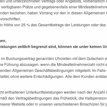
ten und unterzeichneten Vertrags oder Angebots, vorbehaltlich
r verfügbaren Plätze und gegebenenfalls einer Mindestteilneh
nden beziehen, haben Vorrang vor den in diesen Allgemeinen
orschriften.
in Höhe von 25 % des Gesamtbetrags der Leistungen oder des R
gen
„
eistungen zeitlich begrenzt sind, können sie unter keinen
m Buchungsvertrag genannten Uhrzeiten mit dem Gutschein e
e Führung abzusagen, wenn die Mindestteilnehmerzahl nicht er
genden Allgemeinen Geschäftsbedingungen mitgeteilt. Im Falle
stattet, ohne weitere Entschädigungen. Alle dem Kunden entst
cht enthaltenen Unterkunftsleistungen werden nach der Anzahl
äß den Vertragsbedingungen das Frühstück, die Halbpension 
unserer Website oder in unseren verschiedenen Broschüren für j