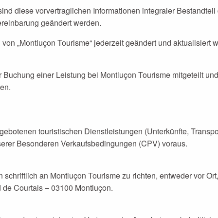
nd diese vorvertraglichen Informationen integraler Bestandtei
ereinbarung geändert werden.
n „Montluçon Tourisme“ jederzeit geändert und aktualisiert we
Buchung einer Leistung bei Montluçon Tourisme mitgeteilt un
en.
botenen touristischen Dienstleistungen (Unterkünfte, Transpor
serer Besonderen Verkaufsbedingungen (CPV) voraus.
schriftlich an Montluçon Tourisme zu richten, entweder vor Ort
d de Courtais – 03100 Montluçon.