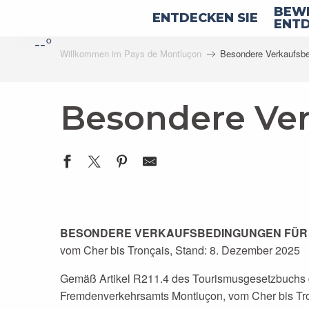
Aller
BEWE
ENTDECKEN SIE
au
ENTD
--°
contenu
Willkommen im Pays de Montluçon
Besondere Verkaufsb
principal
Besondere Ve
BESONDERE VERKAUFSBEDINGUNGEN FÜR Pausc
vom Cher bis Tronçais, Stand: 8. Dezember 2025
Gemäß Artikel R211.4 des Tourismusgesetzbuchs 
Fremdenverkehrsamts Montluçon, vom Cher bis Tron