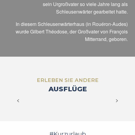
sein Urgroßvater so viele Jahre lang als
Schleusenwärter gearbeitet hatte.
In diesem Schleusenwärterhaus (in Rouéron-Audes)
wurde Gilbert Théodose, der Großvater von François
Mitterrand, geboren.
ERLEBEN SIE ANDERE
AUSFLÜGE
WASSERSPORT UND BADEN
MEHR ERFAHREN
#Kurzurlaub