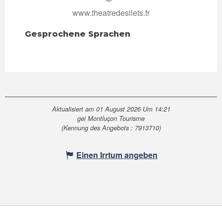
www.theatredesilets.fr
Gesprochene Sprachen
Gesprochene Sprachen
Aktualisiert am 01 August 2026 Um 14:21
gei Montluçon Tourisme
(Kennung des Angebots :
7913710
)
Einen Irrtum angeben