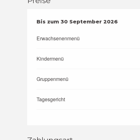
Preise
ab
Bis zum
1 Juni 2026
30 September 2026
bis zum
30 Septembe
Erwachsenenmenü
Kindermenü
Gruppenmenü
Tagesgericht
Zahlungsart