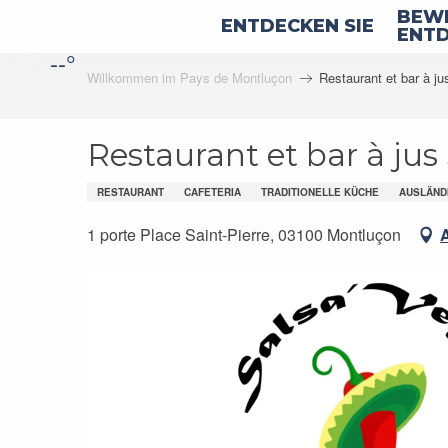
Aller
BEWE
ENTDECKEN SIE
au
ENTD
--°
contenu
Willkommen im Pays de Montluçon
Restaurant et bar à j
principal
Restaurant et bar à jus
RESTAURANT
CAFETERIA
TRADITIONELLE KÜCHE
AUSLÄNDI
1 porte Place Saint-Pierre, 03100 Montluçon