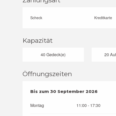
Scheck
Kreditkarte
Kapazität
40 Gedeck(e)
20 Auf
Öffnungszeiten
vom
Bis zum
4 Juli 2026
30 September 2026
bis zum
30 Septemb
Montag
11:00 - 17:30