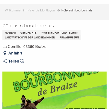
Willkommen im Pays de Montluçon
Pôle asin bourbonnais
Pôle asin bourbonnais
MUSEUM
GESCHICHTE
WISSENSCHAFT UND TECHNIK
LANDWIRTSCHAFT DER LANDBEWOHNER
PRIVATMUSEUM
La Cornille, 03360 Braize
Anfahrt
Ajouter aux favoris
Teilen