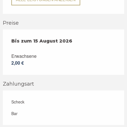
Preise
ab
Bis zum
15 Juli 2026
15 August 2026
bis zum
15 August 2026
Erwachsene
2,00 €
Zahlungsart
Scheck
Bar