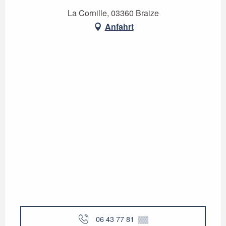
La Cornille, 03360 Braize
Anfahrt
06 43 77 81
▒▒