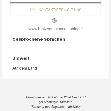
KONTAKTIEREN SIE UNS
www.braizeambiance.unblog.fr
Gesprochene Sprachen
Gesprochene Sprachen
Umwelt
Umwelt
Auf dem Land
Aktualisiert am 20 Februar 2026 Um 17:27
gei Montluçon Tourisme
(Kennung des Angebots :
4685269
)