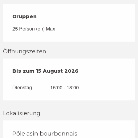
Gruppen
Gruppen
25 Person (en) Max
Öffnungszeiten
vom
Bis zum
15 Juli 2026
15 August 2026
bis zum
15 August 2026
Dienstag
15:00 - 18:00
Lokalisierung
Pôle asin bourbonnais