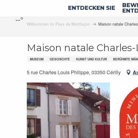
Aller
BEWE
ENTDECKEN SIE
au
ENTD
--°
contenu
Willkommen im Pays de Montluçon
Maison natale Charles
principal
Maison natale Charles-
MUSEUM
GESCHICHTE
KUNST UND KULTUR
BERÜHMTE MÄ
5 rue Charles Louis Philippe, 03350 Cérilly
An