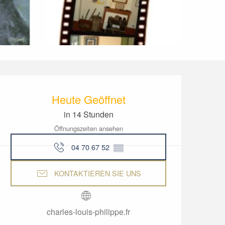
Öffnungszeiten & Kon
Heute Geöffnet
in 14 Stunden
Öffnungszeiten ansehen
04 70 67 52
▒▒
KONTAKTIEREN SIE UNS
charles-louis-philippe.fr