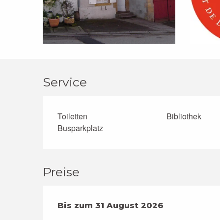
Service
Toiletten
Bibliothek
Busparkplatz
Preise
ab
Bis zum
1 Juli 2026
31 August 2026
bis zum
31 August 20