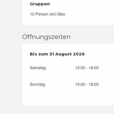
Gruppen
Gruppen
10 Person (en) Max
Öffnungszeiten
vom
Bis zum
1 Juli 2026
31 August 2026
bis zum
31 August 2
Samstag
15:00 - 18:00
Sonntag
15:00 - 18:00