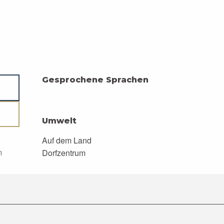
Gesprochene Sprachen
Gesprochene Sprachen
Umwelt
Umwelt
Auf dem Land
m
Dorfzentrum