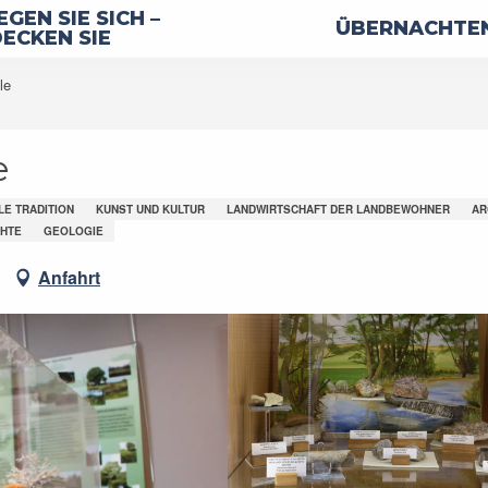
GEN SIE SICH –
ÜBERNACHTEN
ECKEN SIE
le
e
LE TRADITION
KUNST UND KULTUR
LANDWIRTSCHAFT DER LANDBEWOHNER
AR
CHTE
GEOLOGIE
Anfahrt