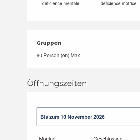
déficience mentale
déficience motrice
Gruppen
Gruppen
60 Person (en) Max
Öffnungszeiten
Bis zum
10 November 2026
vom
2 Januar 2026
bis zum
5 April 2026
Montag
Geschlossen