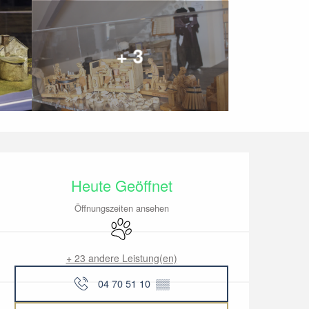
+ 3
Öffnungszeiten & Kon
Heute Geöffnet
Öffnungszeiten ansehen
Tiere erlaubt
+ 23 andere Leistung(en)
04 70 51 10
▒▒