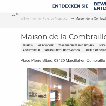
Aller
BEWE
ENTDECKEN SIE
au
ENTD
--°
contenu
Willkommen im Pays de Montluçon
Maison de la Combrail
principal
Maison de la Combraill
MUSEUM
GESCHICHTE
WISSENSCHAFT UND TECHNIK
LOKA
ARCHITEKTUR
VOLKSKUNST UND TRADITION
LOKALE GESCHI
Place Pierre Bitard, 03420 Marcillat-en-Combraille