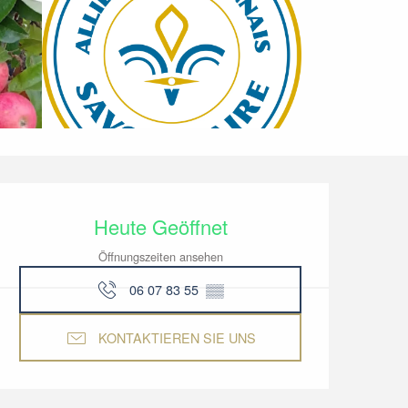
Öffnungszeiten & Kon
Heute Geöffnet
Öffnungszeiten ansehen
06 07 83 55
▒▒
KONTAKTIEREN SIE UNS