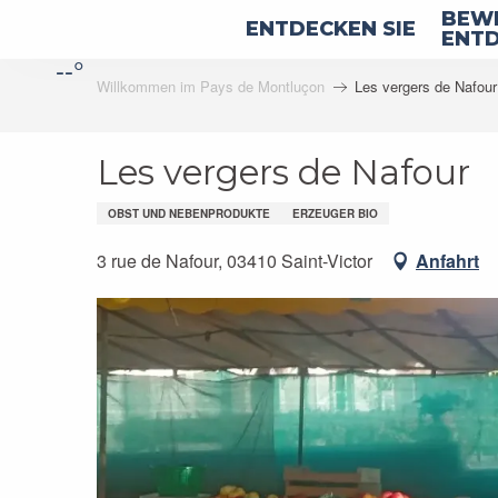
Aller
BEWE
ENTDECKEN SIE
au
ENTD
--°
contenu
Willkommen im Pays de Montluçon
Les vergers de Nafour
principal
Les vergers de Nafour
OBST UND NEBENPRODUKTE
ERZEUGER BIO
3 rue de Nafour, 03410 Saint-Victor
Anfahrt