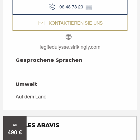
06 48 73 20
▒▒
KONTAKTIEREN SIE UNS
legitedulysse.strikingly.com
Gesprochene Sprachen
Gesprochene Sprachen
Umwelt
Umwelt
Auf dem Land
GÎTE LES ARAVIS
Ab
490
€