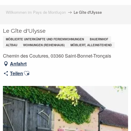
Willkommen im Pays de Montluçon
Le Gîte d'Ulysse
Le Gîte d'Ulysse
MÖBLIERTE UNTERKÜNFTE UND FERIENWOHNUNGEN
BAUERNHOF
ALTBAU
WOHNUNGEN (REIHENHAUS)
MÖBLIERT, ALLEINSTEHEND
Chemin des Coutures, 03360 Saint-Bonnet-Tronçais
Anfahrt
Ajouter aux favoris
Teilen