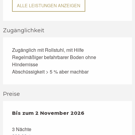
ALLE LEISTUNGEN ANZEIGEN
Zugänglichkeit
Zugänglich mit Rollstuhl, mit Hilfe
Regelmäßiger befahrbarer Boden ohne
Hindernisse
Abschüssigkeit > 5 % aber machbar
Preise
ab
Bis zum
4 April 2026
2 November 2026
bis zum
2 November 2026
3 Nächte