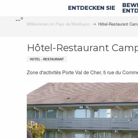
Aller
BEWE
ENTDECKEN SIE
au
ENTD
--°
contenu
Willkommen im Pays de Montluçon
Hôtel-Restaurant Cam
principal
Hôtel-Restaurant Camp
HOTEL - RESTAURANT
Zone d'activités Porte Val de Cher, 5 rue du Comme