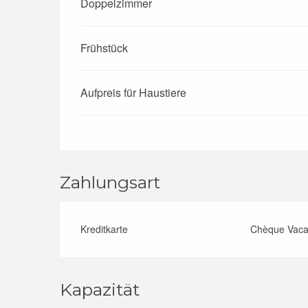
Doppelzimmer
Preise 2026
Frühstück
Aufpreis für Haustiere
Zahlungsart
Kreditkarte
Chèque Vaca
Kapazität