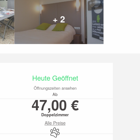
+ 2
Öffnungszeiten & Kon
Heute Geöffnet
Öffnungszeiten ansehen
Ab
47,00 €
Doppelzimmer
Alle Preise
Tiere erlaubt