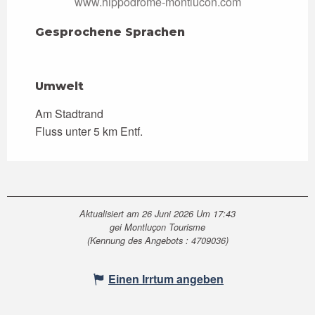
www.hippodrome-montlucon.com
Gesprochene Sprachen
Gesprochene Sprachen
Umwelt
Umwelt
Am Stadtrand
Fluss unter 5 km Entf.
Aktualisiert am 26 Juni 2026 Um 17:43
gei Montluçon Tourisme
(Kennung des Angebots :
4709036
)
Einen Irrtum angeben