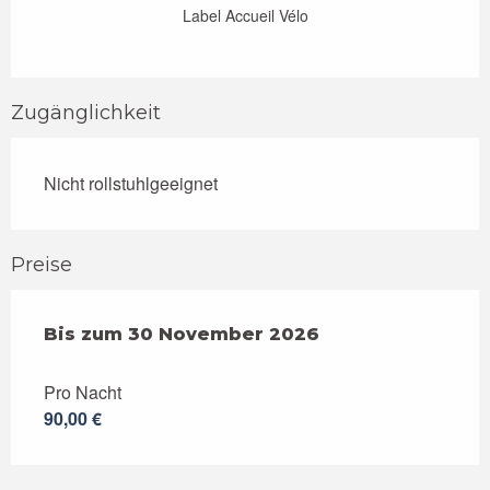
Label Accueil Vélo
Zugänglichkeit
Nicht rollstuhlgeeignet
Preise
ab
Bis zum
1 März 2026
30 November 2026
bis zum
30 November 2026
Pro Nacht
90,00 €