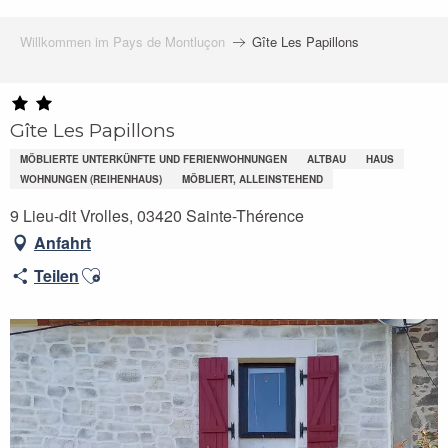
Willkommen im Pays de Montluçon
Gîte Les Papillons
Gîte Les Papillons
MÖBLIERTE UNTERKÜNFTE UND FERIENWOHNUNGEN
ALTBAU
HAUS
WOHNUNGEN (REIHENHAUS)
MÖBLIERT, ALLEINSTEHEND
9 Lieu-dit Vrolles, 03420 Sainte-Thérence
Anfahrt
Ajouter aux favoris
Teilen