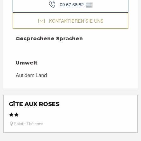
09 67 68 82
▒▒
KONTAKTIEREN SIE UNS
Gesprochene Sprachen
Gesprochene Sprachen
Umwelt
Umwelt
Auf dem Land
GÎTE AUX ROSES
Sainte-Thérence