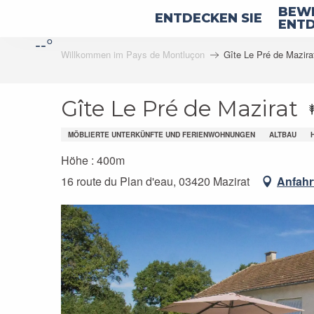
Aller
BEWE
ENTDECKEN SIE
au
ENTD
--°
contenu
Willkommen im Pays de Montluçon
Gîte Le Pré de Mazira
principal
Gîte Le Pré de Mazirat
MÖBLIERTE UNTERKÜNFTE UND FERIENWOHNUNGEN
ALTBAU
Höhe : 400m
16 route du Plan d'eau, 03420 Mazirat
Anfahr