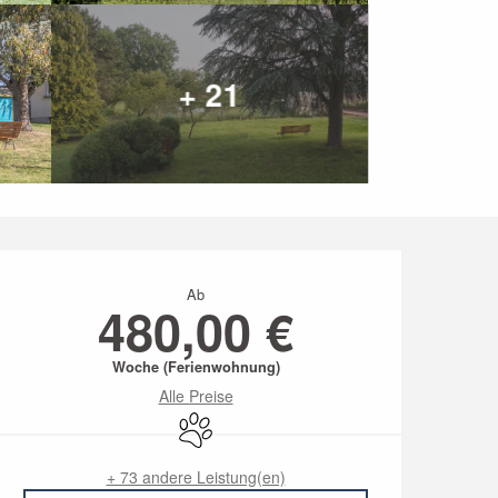
+ 21
Öffnungszeiten & Kon
Ab
480,00 €
Woche (Ferienwohnung)
Alle Preise
Tiere erlaubt
+ 73 andere Leistung(en)