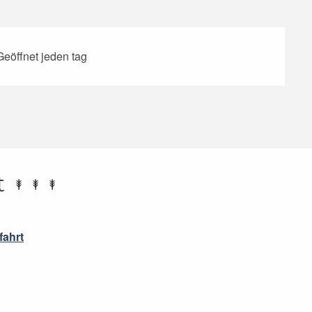
eöffnet jeden tag
t
fahrt