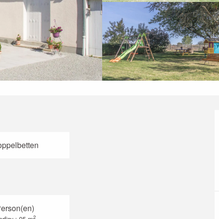
oppelbetten
Person(en)
2
rficy : 95 m