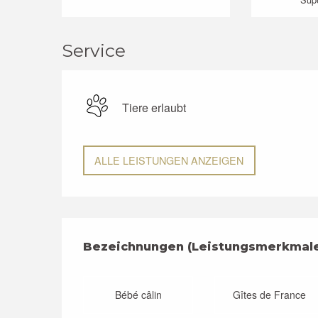
Service
Tiere erlaubt
ALLE LEISTUNGEN ANZEIGEN
Leistungensmögli
Bezeichnungen (Leistungsmerkmal
Bezeichnungen (Leistungsmerkmal
Bébé câlin
Gîtes de France