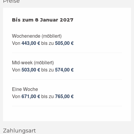
Preise
ab
Bis zum
3 Januar 2026
8 Januar 2027
bis zum
8 Januar 2027
Wochenende (möbliert)
Von
443,00 €
bis zu
505,00 €
Mid-week (möbliert)
Von
503,00 €
bis zu
574,00 €
Eine Woche
Von
671,00 €
bis zu
765,00 €
Zahlungsart