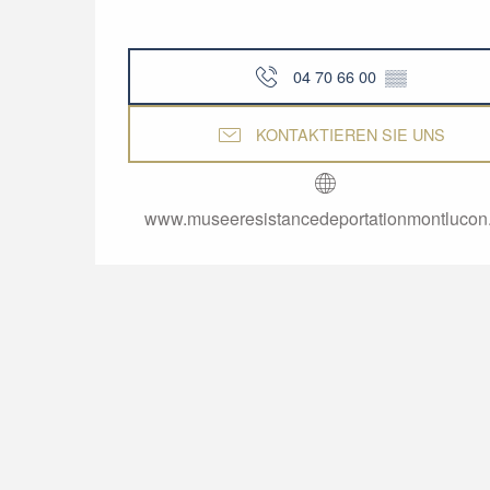
04 70 66 00
▒▒
KONTAKTIEREN SIE UNS
www.museeresistancedeportationmontlucon