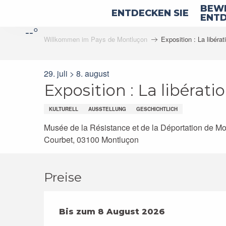
Aller
BEWE
ENTDECKEN SIE
au
ENTD
--°
contenu
Willkommen im Pays de Montluçon
Exposition : La libéra
principal
29. juli > 8. august
Exposition : La libérat
KULTURELL
AUSSTELLUNG
GESCHICHTLICH
Musée de la Résistance et de la Déportation de Mo
Courbet, 03100 Montluçon
Preise
ab
Bis zum
29 Juli 2026
8 August 2026
bis zum
8 August 20