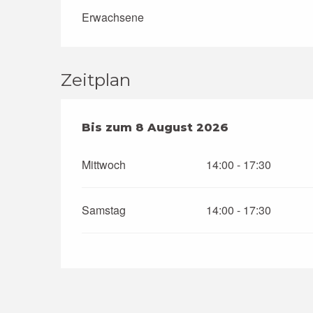
Erwachsene
Zeitplan
vom
Bis zum
29 Juli 2026
8 August 2026
bis zum
8 August 
Mittwoch
14:00 - 17:30
Samstag
14:00 - 17:30