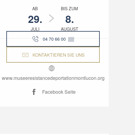
Öffnungszeiten & Kon
AB
BIS ZUM
29.
8.
JULI
AUGUST
04 70 66 00
▒▒
KONTAKTIEREN SIE UNS
www.museeresistancedeportationmontlucon.org
Facebook Seite