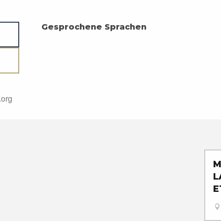
Gesprochene Sprachen
Gesprochene Sprachen
.org
M
L
E