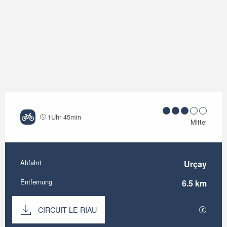
1Uhr 45min
Mittel
Abfahrt
Urçay
Praktische Informationen
Entfernung
6.5 km
Dokumentation
CIRCUIT LE RIAU
Mit GP