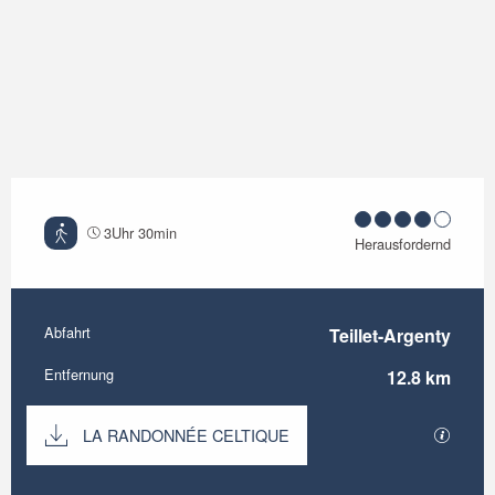
3Uhr 30min
Herausfordernd
Abfahrt
Teillet-Argenty
Praktische Informationen
Entfernung
12.8 km
Dokumentation
LA RANDONNÉE CELTIQUE
Mit GP