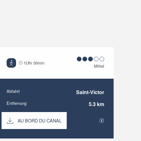
1Uhr 30min
Mittel
Abfahrt
Saint-Victor
Praktische Informati
Entfernung
5.3 km
Dokumentation
AU BORD DU CANAL
Mit GPX / KML-Da