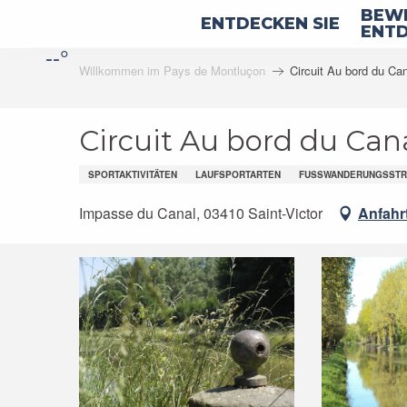
Aller
BEWE
ENTDECKEN SIE
au
ENTD
--°
contenu
Willkommen im Pays de Montluçon
Circuit Au bord du Ca
principal
Circuit Au bord du Can
SPORTAKTIVITÄTEN
LAUFSPORTARTEN
FUSSWANDERUNGSSTR
Impasse du Canal, 03410 Saint-Victor
Anfahr