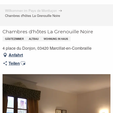
Willkommen im Pays de Montluçon
Chambres d'hôtes La Grenouille Noire
Chambres d'hôtes La Grenouille Noire
GÄSTEZIMMER
ALTBAU
WOHNUNG IN HAUS
4 place du Donjon, 03420 Marcillat-en-Combraille
Anfahrt
Ajouter aux favoris
Teilen