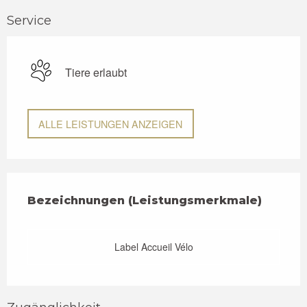
Service
Tiere erlaubt
ALLE LEISTUNGEN ANZEIGEN
Leistungensmöglichkeiten
Bezeichnungen (Leistungsmerkmale)
Bezeichnungen (Leistungsmerkmale)
Label Accueil Vélo