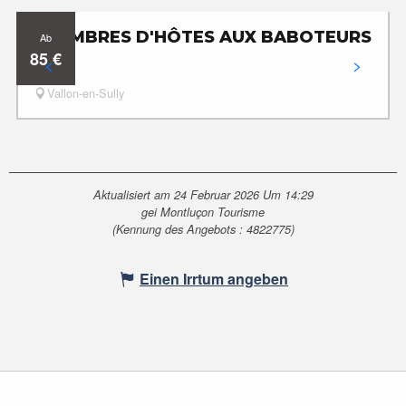
CHAMBRES D'HÔTES AUX BABOTEURS
Ab
85
€
Vallon-en-Sully
Aktualisiert am 24 Februar 2026 Um 14:29
gei Montluçon Tourisme
(Kennung des Angebots :
4822775
)
Einen Irrtum angeben