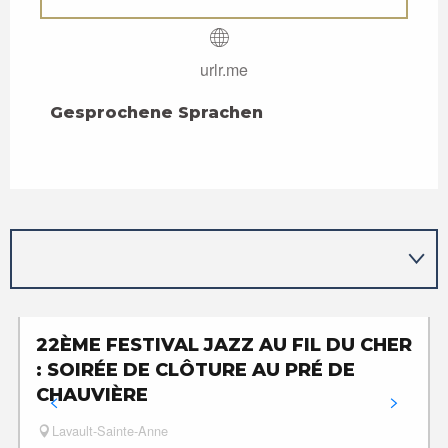
urlr.me
Gesprochene Sprachen
Gesprochene Sprachen
22ÈME FESTIVAL JAZZ AU FIL DU CHER
: SOIRÉE DE CLÔTURE AU PRÉ DE
CHAUVIÈRE
Lavault-Sainte-Anne