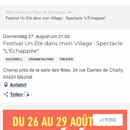
Willkommen im Pays de Montluçon
Festival Un Été dans mon Village : Spectacle "L'Échappée"
Donnerstag 27. august um 21:00
Festival Un Été dans mon Village : Spectacle
"L'Échappée"
KULTURELL
VERANSTALTUNG
THEATER
Champ près de la salle des fêtes, 34 rue Dames de Charly,
03420 Mazirat
Anfahrt
Ajouter aux favoris
Teilen
+1 FOTO