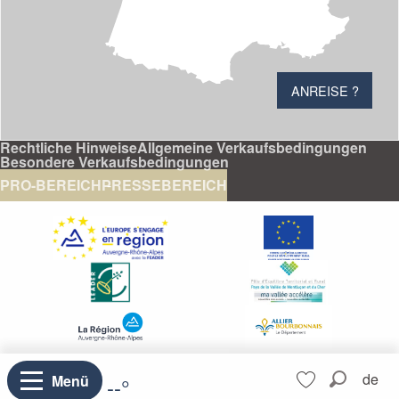
ANREISE ?
Rechtliche Hinweise
Allgemeine Verkaufsbedingungen
Besondere Verkaufsbedingungen
PRO-BEREICH
PRESSEBEREICH
Aller
de
Menü
--°
au